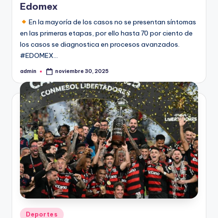
Edomex
En la mayoría de los casos no se presentan síntomas
en las primeras etapas, por ello hasta 70 por ciento de
los casos se diagnostica en procesos avanzados.
#EDOMEX…
admin
noviembre 30, 2025
Publicado
por
Publicado
Deportes