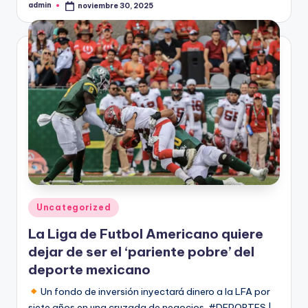
admin
noviembre 30, 2025
Publicado
por
Publicado
Uncategorized
en
La Liga de Futbol Americano quiere
dejar de ser el ‘pariente pobre’ del
deporte mexicano
Un fondo de inversión inyectará dinero a la LFA por
siete años en una cruzada de negocios. #DEPORTES |