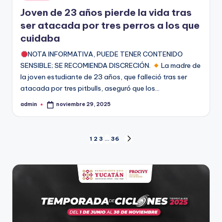
en
Joven de 23 años pierde la vida tras
ser atacada por tres perros a los que
cuidaba
NOTA INFORMATIVA, PUEDE TENER CONTENIDO
SENSIBLE; SE RECOMIENDA DISCRECIÓN.
La madre de
la joven estudiante de 23 años, que falleció tras ser
atacada por tres pitbulls, aseguró que los…
admin
noviembre 29, 2025
Publicado
por
Paginación
1
2
3
…
36
SIGUIENTE
PÁGINA
de
entradas