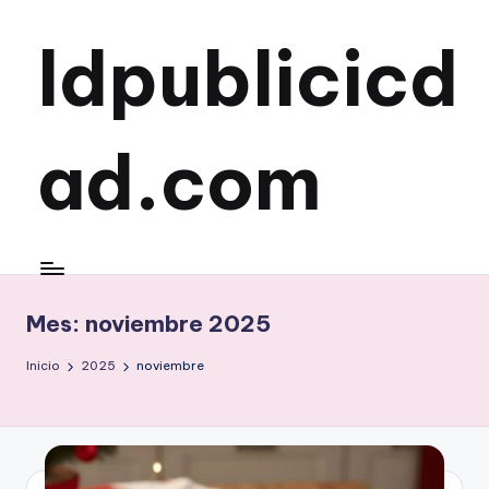
ldpublicicd
Saltar
al
contenido
ad.com
Mes:
noviembre 2025
Inicio
2025
noviembre