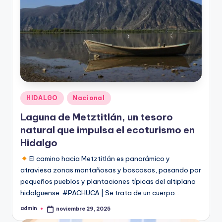
Publicado
HIDALGO
Nacional
en
Laguna de Metztitlán, un tesoro
natural que impulsa el ecoturismo en
Hidalgo
El camino hacia Metztitlán es panorámico y
atraviesa zonas montañosas y boscosas, pasando por
pequeños pueblos y plantaciones típicas del altiplano
hidalguense. #PACHUCA | Se trata de un cuerpo…
admin
noviembre 29, 2025
Publicado
por