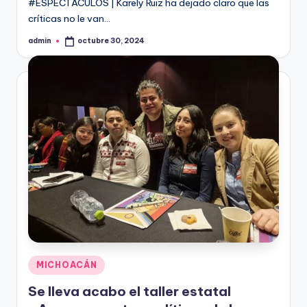
#ESPECTÁCULOS | Karely Ruiz ha dejado claro que las
críticas no le van…
admin
octubre 30, 2024
Publicado
por
Publicado
MICHOACÁN
en
Se lleva acabo el taller estatal