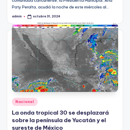
comunidad cancunense, la Presidenta Municipal, Ana
Paty Peralta, acudió la noche de este miércoles al…
admin
octubre 31, 2024
Publicado
por
Publicado
Nacional
en
La onda tropical 30 se desplazará
sobre la península de Yucatán y el
sureste de México