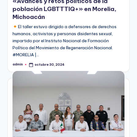
«Avances y retos políticos de la
población LGBTTTIQ+» en Morelia,
Michoacán
El taller estuvo dirigido a defensores de derechos
humanos, activistas y personas disidentes sexual,
impartido por el Instituto Nacional de Formación
Política del Movimiento de Regeneración Nacional.
#MORELIA |…
admin
octubre 30, 2024
Publicado
por