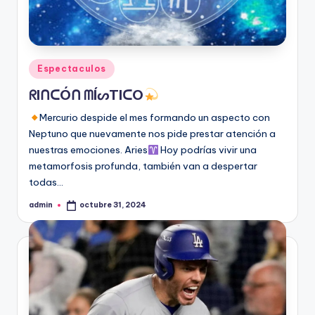
Publicado
Espectaculos
en
ᖇIᑎᑕÓᑎ ᗰÍᔕTIᑕO
Mercurio despide el mes formando un aspecto con
Neptuno que nuevamente nos pide prestar atención a
nuestras emociones. Aries
Hoy podrías vivir una
metamorfosis profunda, también van a despertar
todas…
admin
octubre 31, 2024
Publicado
por