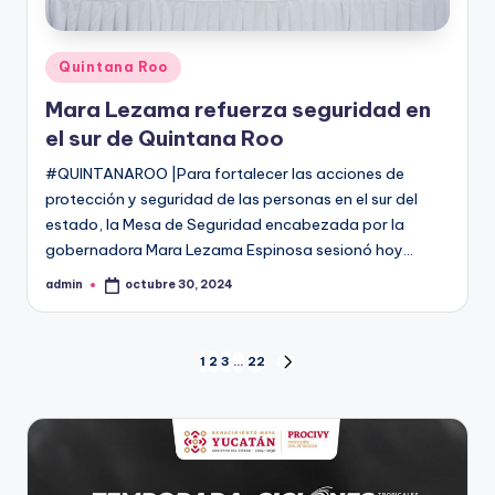
Publicado
Quintana Roo
en
Mara Lezama refuerza seguridad en
el sur de Quintana Roo
#QUINTANAROO |Para fortalecer las acciones de
protección y seguridad de las personas en el sur del
estado, la Mesa de Seguridad encabezada por la
gobernadora Mara Lezama Espinosa sesionó hoy…
admin
octubre 30, 2024
Publicado
por
Paginación
1
2
3
…
22
SIGUIENTE
PÁGINA
de
entradas