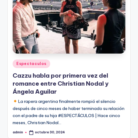
Publicado
Espectaculos
en
Cazzu habla por primera vez del
romance entre Christian Nodal y
Ángela Aguilar
La rapera argentina finalmente rompió el silencio
después de cinco meses de haber terminado su relación
con el padre de su hija #ESPECTÁCULOS | Hace cinco
meses, Christian Nodal…
admin
octubre 30, 2024
Publicado
por