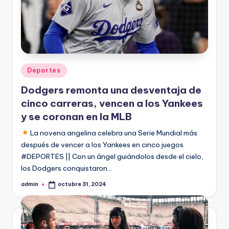
Publicado
Deportes
en
Dodgers remonta una desventaja de
cinco carreras, vencen a los Yankees
y se coronan en la MLB
La novena angelina celebra una Serie Mundial más
después de vencer a los Yankees en cinco juegos
#DEPORTES || Con un ángel guiándolos desde el cielo,
los Dodgers conquistaron…
admin
octubre 31, 2024
Publicado
por