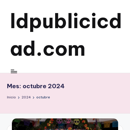
ldpublicicd
Saltar
al
contenido
ad.com
Mes:
octubre 2024
Inicio
2024
octubre