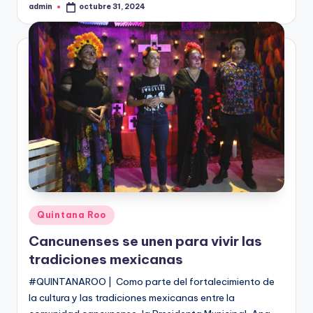
admin
octubre 31, 2024
Publicado
por
Publicado
Quintana Roo
en
Cancunenses se unen para vivir las
tradiciones mexicanas
#QUINTANAROO | Como parte del fortalecimiento de
la cultura y las tradiciones mexicanas entre la