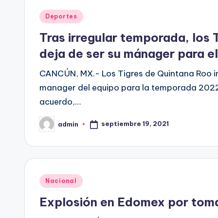
Publicado
Deportes
en
Tras irregular temporada, los
deja de ser su mánager para e
CANCÚN, MX.- Los Tigres de Quintana Roo i
manager del equipo para la temporada 2022 
acuerdo,…
septiembre 19, 2021
admin
Publicado
por
Publicado
Nacional
en
Explosión en Edomex por toma