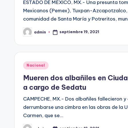
ESTADO DE MÉXICO, MX.- Una presunta toma
Mexicanos (Pemex), Tuxpan-Azcapotzalco, e
comunidad de Santa María y Potreritos, mun
septiembre 19, 2021
admin
Publicado
por
Publicado
Nacional
en
Mueren dos albañiles en Ciud
a cargo de Sedatu
CAMPECHE, MX.- Dos albañiles fallecieron y 
derrumbarse una cimbra en las obras de la U
Carmen, que se…