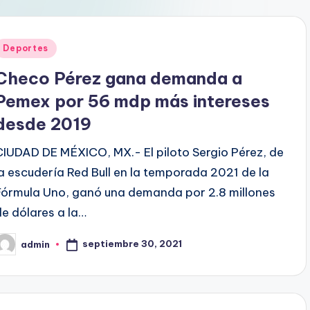
Publicado
Deportes
en
Checo Pérez gana demanda a
Pemex por 56 mdp más intereses
desde 2019
CIUDAD DE MÉXICO, MX.- El piloto Sergio Pérez, de
la escudería Red Bull en la temporada 2021 de la
Fórmula Uno, ganó una demanda por 2.8 millones
de dólares a la…
septiembre 30, 2021
admin
ublicado
or