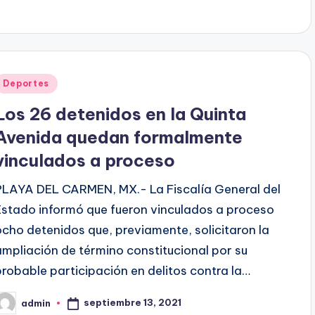
Publicado
Deportes
en
Los 26 detenidos en la Quinta
Avenida quedan formalmente
vinculados a proceso
PLAYA DEL CARMEN, MX.- La Fiscalía General del
Estado informó que fueron vinculados a proceso
ocho detenidos que, previamente, solicitaron la
ampliación de término constitucional por su
probable participación en delitos contra la…
septiembre 13, 2021
admin
ublicado