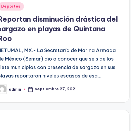
Publicado
Deportes
en
Reportan disminución drástica del
sargazo en playas de Quintana
Roo
HETUMAL, MX.- La Secretaría de Marina Armada
de México (Semar) dio a conocer que seis de los
siete municipios con presencia de sargazo en sus
playas reportaron niveles escasos de esa…
septiembre 27, 2021
admin
ublicado
or