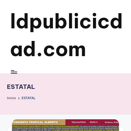
ldpublicicd
Saltar
al
contenido
ad.com
ESTATAL
Inicio
ESTATAL